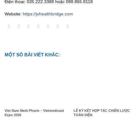
Điện thoại: 035.222.3388 hoặc 088.865.8118
Website:
https://jvhealthbridge.com
MỘT SỐ BÀI VIẾT KHÁC:
Viet Nam Medi-Pharm – Vietmedicare
LỄ KÝ KẾT HỢP TÁC CHIẾN LƯỢC
Expo 2026
TOÀN DIỆN