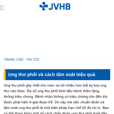
Skip
to
content
TRANG CHỦ
-
TIN TỨC
Ung thư phổi và cách tầm soát hiệu quả
Ung thư phổi gây chết cho nam và nữ nhiều hơn bất kỳ loại ung
thư nào khác. Đa số ung thư phổi khời đầu bệnh thầm lặng,
không triệu chứng. Bệnh nhân không có triệu chứng cho đến khi
được phát hiện ở giai đoạn trễ. Do vậy mà việc chuẩn đoán và
tầm soát ung thư phổi là một biện pháp hạn chế tối đa rủi ro. Bạn
có thể tham khảo một số cách chẩn đoán ung thư phổi dưới đây: