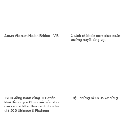
Japan Vietnam Health Bridge – VIB
3 cách chế biến cơm giúp ngăn
đường huyết tăng vọt
JVHB đồng hành cùng JCB triển
Triệu chứng bệnh đa xơ cứng
khai đặc quyền Chăm sóc sức khỏe
cao cấp tại Nhật Bản dành cho chủ
thẻ JCB Ultimate & Platinum