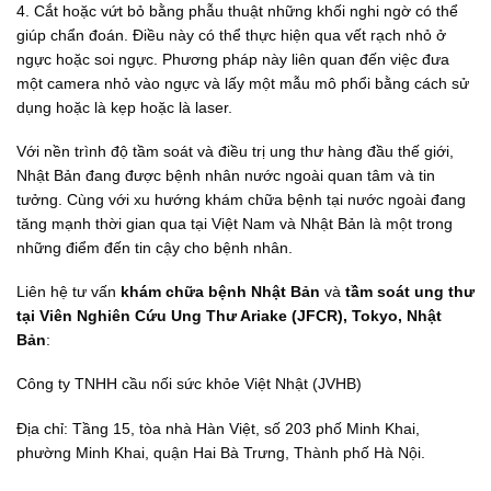
4. Cắt hoặc vứt bỏ bằng phẫu thuật những khối nghi ngờ có thể
giúp chẩn đoán. Điều này có thể thực hiện qua vết rạch nhỏ ở
ngực hoặc soi ngực. Phương pháp này liên quan đến việc đưa
một camera nhỏ vào ngực và lấy một mẫu mô phổi bằng cách sử
dụng hoặc là kẹp hoặc là laser.
Với nền trình độ tầm soát và điều trị ung thư hàng đầu thế giới,
Nhật Bản đang được bệnh nhân nước ngoài quan tâm và tin
tưởng. Cùng với xu hướng khám chữa bệnh tại nước ngoài đang
tăng mạnh thời gian qua tại Việt Nam và Nhật Bản là một trong
những điểm đến tin cậy cho bệnh nhân.
Liên hệ tư vấn
khám chữa bệnh Nhật Bản
và
tầm soát ung thư
tại Viên Nghiên Cứu Ung Thư Ariake (JFCR), Tokyo, Nhật
Bản
:
Công ty TNHH cầu nối sức khỏe Việt Nhật (JVHB)
Địa chỉ: Tầng 15, tòa nhà Hàn Việt, số 203 phố Minh Khai,
phường Minh Khai, quận Hai Bà Trưng, Thành phố Hà Nội.