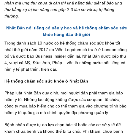
nhân mà ung thư chưa di căn thì khả năng tiêu diệt tế bào ung
thư bằng xạ trị ion nặng cao gấp 2-3 lần so với xạ trị thông
thường.
Nhật Bản nổi tiếng có nền y học và hệ thống chăm sóc sức
khỏe hàng đầu thế giới
Trong danh sách 10 nước có hệ thống chăm sóc sức khỏe tốt
nhất thế giới năm 2017 do Viện Legatum có trụ ở ở London công
bố và được báo Business Insider dẫn lại, Nhật Bản được xếp thứ
4, vượt cả Mỹ, Đức, Anh, Pháp – vốn là những nước nổi tiếng có
nền y tế phát triển, hiện đại.
Hệ thống chăm sóc sức khỏe ở Nhật Bản
Pháp luật Nhật Bản quy định, mọi người dân phải tham gia bảo
hiểm y tế. Những lao động không được các cơ quan, tổ chức,
công ty mua bảo hiểm cho có thể tham gia vào chương trình bảo
hiểm y tế quốc gia mà chính quyền địa phương quản lý.
Bệnh nhân được tự do lựa chọn bác sĩ hoặc các cơ sở y tế để
khám chữa bệnh và không thể bị từ chối. Phí khám, chữa bệnh