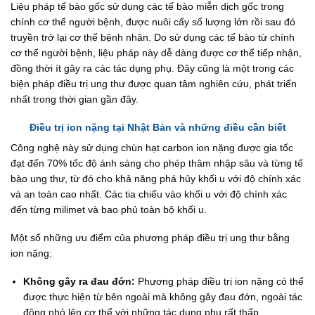
Liệu pháp tế bào gốc sử dụng các tế bào miễn dịch gốc trong
chính cơ thể người bệnh, được nuôi cấy số lượng lớn rồi sau đó
truyền trở lại cơ thể bệnh nhân. Do sử dụng các tế bào từ chính
cơ thể người bệnh, liệu pháp này dễ dàng được cơ thể tiếp nhận,
đồng thời ít gây ra các tác dụng phụ. Đây cũng là một trong các
biện pháp điều trị ung thư được quan tâm nghiên cứu, phát triển
nhất trong thời gian gần đây.
Điều trị ion nặng tại Nhật Bản và những điều cần biết
Công nghệ này sử dụng chùn hạt carbon ion nặng được gia tốc
đạt đến 70% tốc độ ánh sáng cho phép thâm nhập sâu và từng tế
bào ung thư, từ đó cho khả năng phá hủy khối u với độ chính xác
và an toàn cao nhất. Các tia chiếu vào khối u với độ chính xác
đến từng milimet và bao phủ toàn bộ khối u.
Một số những ưu điểm của phương pháp điều trị ung thư bằng
ion nặng:
Không gây ra đau đớn:
Phương pháp điều trị ion nặng có thể
được thực hiện từ bên ngoài mà không gây đau đớn, ngoài tác
động nhỏ lên cơ thể với những tác dụng phụ rất thấp.