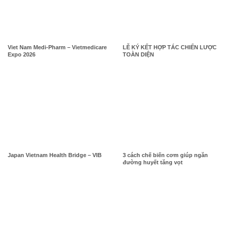
Viet Nam Medi-Pharm – Vietmedicare
LỄ KÝ KẾT HỢP TÁC CHIẾN LƯỢC
Expo 2026
TOÀN DIỆN
Japan Vietnam Health Bridge – VIB
3 cách chế biến cơm giúp ngăn
đường huyết tăng vọt