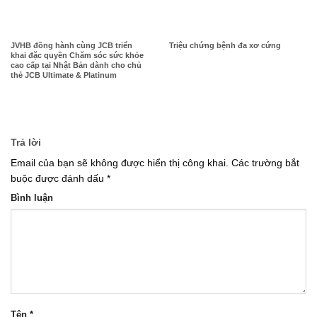
JVHB đồng hành cùng JCB triển
Triệu chứng bệnh đa xơ cứng
khai đặc quyền Chăm sóc sức khỏe
cao cấp tại Nhật Bản dành cho chủ
thẻ JCB Ultimate & Platinum
Trả lời
Email của bạn sẽ không được hiển thị công khai.
Các trường bắt
buộc được đánh dấu
*
Bình luận
Tên
*