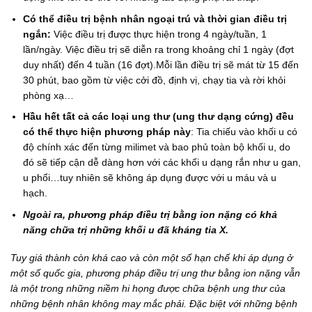
Có thể điều trị bệnh nhân ngoại trú và thời gian điều trị
ngắn:
Việc điều trị được thực hiện trong 4 ngày/tuần, 1
lần/ngày. Việc điều trị sẽ diễn ra trong khoảng chỉ 1 ngày (đợt
duy nhất) đến 4 tuần (16 đợt).Mỗi lần điều trị sẽ mát từ 15 đến
30 phút, bao gồm từ việc cởi đồ, định vị, chạy tia và rời khỏi
phòng xạ…
Hầu hết tất cả các loại ung thư (ung thư dạng cứng) đều
có thể thực hiện phương pháp này
: Tia chiếu vào khối u có
độ chính xác đến từng milimet và bao phủ toàn bộ khối u, do
đó sẽ tiếp cận dễ dàng hơn với các khối u dạng rắn như u gan,
u phổi…tuy nhiên sẽ không áp dụng được với u máu và u
hạch.
Ngoài ra, phương pháp điều trị bằng ion nặng có khả
năng chữa trị những khối u đã kháng tia X.
Tuy giá thành còn khá cao và còn một số hạn chế khi áp dụng ở
một số quốc gia, phương pháp điều trị ung thư bằng ion nặng vẫn
là một trong những niềm hi họng được chữa bệnh ung thư của
những bệnh nhân không may mắc phải. Đặc biệt với những bệnh