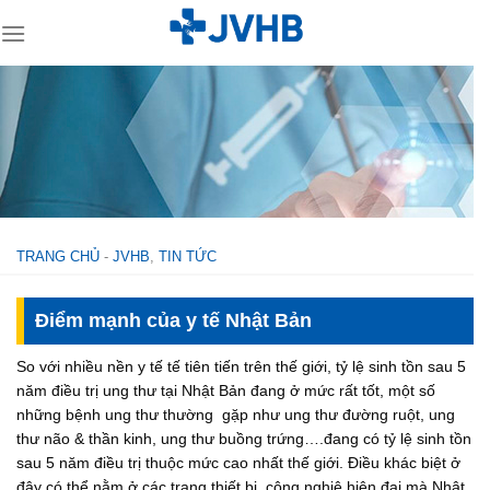
Skip
to
content
TRANG CHỦ
-
JVHB
,
TIN TỨC
Điểm mạnh của y tế Nhật Bản
So với nhiều nền y tế tế tiên tiến trên thế giới, tỷ lệ sinh tồn sau 5
năm điều trị ung thư tại Nhật Bản đang ở mức rất tốt, một số
những bệnh ung thư thường gặp như ung thư đường ruột, ung
thư não & thần kinh, ung thư buồng trứng….đang có tỷ lệ sinh tồn
sau 5 năm điều trị thuộc mức cao nhất thế giới. Điều khác biệt ở
đây có thể nằm ở các trang thiết bị, công nghiệ hiện đại mà Nhật