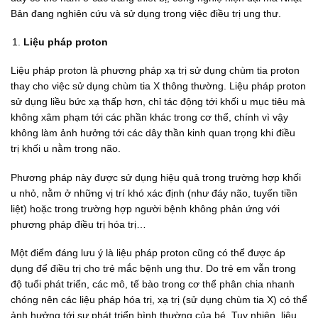
Bản đang nghiên cứu và sử dụng trong việc điều trị ung thư.
Liệu pháp proton
Liệu pháp proton là phương pháp xạ trị sử dụng chùm tia proton
thay cho việc sử dụng chùm tia X thông thường. Liệu pháp proton
sử dụng liều bức xạ thấp hơn, chỉ tác động tới khối u mục tiêu mà
không xâm phạm tới các phần khác trong cơ thể, chính vì vậy
không làm ảnh hưởng tới các dây thần kinh quan trọng khi điều
trị khối u nằm trong não.
Phương pháp này được sử dụng hiệu quả trong trường hợp khối
u nhỏ, nằm ở những vị trí khó xác định (như đáy não, tuyến tiền
liệt) hoặc trong trường hợp người bệnh không phản ứng với
phương pháp điều trị hóa trị…
Một điểm đáng lưu ý là liệu pháp proton cũng có thể được áp
dụng để điều trị cho trẻ mắc bệnh ung thư. Do trẻ em vẫn trong
độ tuổi phát triển, các mô, tế bào trong cơ thể phân chia nhanh
chóng nên các liệu pháp hóa trị, xạ trị (sử dụng chùm tia X) có thể
ảnh hưởng tới sự phát triển bình thường của bé. Tuy nhiên, liệu