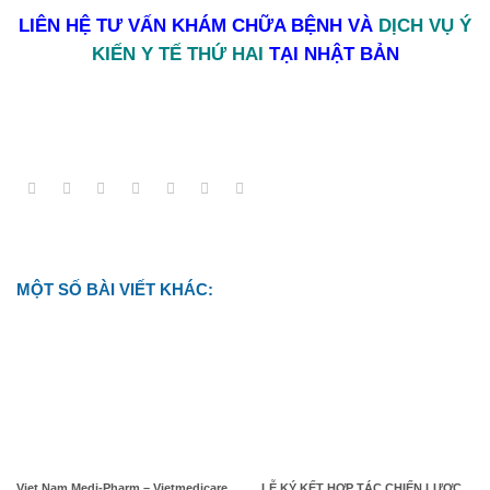
LIÊN HỆ TƯ VẤN KHÁM CHỮA BỆNH VÀ
DỊCH VỤ Ý
KIẾN Y TẾ THỨ HAI
TẠI NHẬT BẢN
MỘT SỐ BÀI VIẾT KHÁC:
Viet Nam Medi-Pharm – Vietmedicare
LỄ KÝ KẾT HỢP TÁC CHIẾN LƯỢC