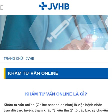
Skip
to
content
TRANG CHỦ
-
JVHB
KHÁM TƯ VẤN ONLINE
KHÁM TƯ VẤN ONLINE LÀ GÌ?
Khám tư vấn online (Online second opinion) là việc bệnh nhân
trao đổi trực tuyến, tham khảo “ý kiến thứ 2“ từ các bác sỹ chuyên