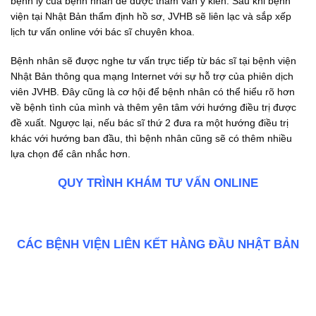
bệnh lý của bệnh nhân để được tham vấn ý kiến. Sau khi bệnh
viện tại Nhật Bản thẩm định hồ sơ, JVHB sẽ liên lạc và sắp xếp
lịch tư vấn online với bác sĩ chuyên khoa.
Bệnh nhân sẽ được nghe tư vấn trực tiếp từ bác sĩ tại bệnh viện
Nhật Bản thông qua mạng Internet với sự hỗ trợ của phiên dịch
viên JVHB. Đây cũng là cơ hội để bệnh nhân có thể hiểu rõ hơn
về bệnh tình của mình và thêm yên tâm với hướng điều trị được
đề xuất. Ngược lại, nếu bác sĩ thứ 2 đưa ra một hướng điều trị
khác với hướng ban đầu, thì bệnh nhân cũng sẽ có thêm nhiều
lựa chọn để cân nhắc hơn.
QUY TRÌNH KHÁM TƯ VẤN ONLINE
CÁC BỆNH VIỆN LIÊN KẾT HÀNG ĐẦU NHẬT BẢN