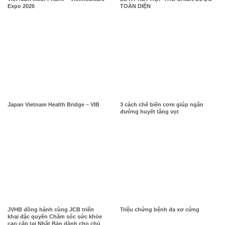
Expo 2026
TOÀN DIỆN
Japan Vietnam Health Bridge – VIB
3 cách chế biến cơm giúp ngăn
đường huyết tăng vọt
JVHB đồng hành cùng JCB triển
Triệu chứng bệnh đa xơ cứng
khai đặc quyền Chăm sóc sức khỏe
cao cấp tại Nhật Bản dành cho chủ