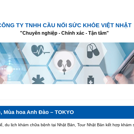
CÔNG TY TNHH CẦU NỐI SỨC KHỎE VIỆT NHẬT
"Chuyên nghiệp - Chính xác - Tận tâm"
e, Mùa hoa Anh Đào – TOKYO
tế, du lịch khám chữa bệnh tại Nhật Bản, Tour Nhật Bản kết hợp khám 