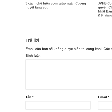
3 cách chế biến cơm giúp ngăn đường
JVHB đồn
huyết tăng vọt
quyền Ch
Nhật Bản
& Platin
Trả lời
Email của bạn sẽ không được hiển thị công khai.
Các t
Bình luận
Tên
*
Email
*