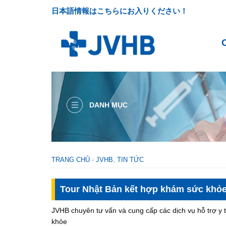
Skip
日本語情報はこちらにお入りください！
to
content
DANH MỤC
TRANG CHỦ
-
JVHB
,
TIN TỨC
Tour Nhật Bản kết hợp khám sức khỏ
JVHB chuyên tư vấn và cung cấp các dịch vụ hỗ trợ y 
khỏe