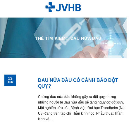
Skip
to
content
THẺ TÌM KIẾM::
ĐAU NỬA ĐẦU
13
ĐAU NỬA ĐẦU CÓ CẢNH BÁO ĐỘT
Th6
QUỴ?
Chứng đau nửa đầu không gây ra đột quỵ nhưng
những người bị đau nửa đầu sẽ tăng nguy cơ đột quỵ.
Một nghiên cứu của Bệnh viện Đại học Trondheim (Na
Uy) đăng trên tạp chí Thần kinh học, Phẫu thuật Thần
kinh và ...