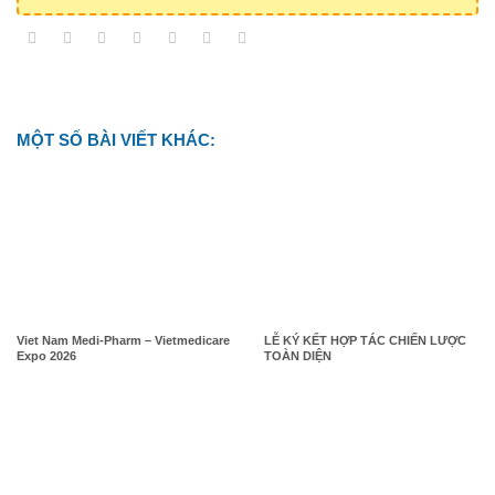
MỘT SỐ BÀI VIẾT KHÁC:
Viet Nam Medi-Pharm – Vietmedicare
LỄ KÝ KẾT HỢP TÁC CHIẾN LƯỢC
Expo 2026
TOÀN DIỆN