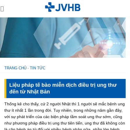
Skip
to
content
TRANG CHỦ
-
TIN TỨC
Liệu pháp tế bào miễn dịch điều trị ung thư
đến từ Nhật Bản
Thống kê cho thấy, cứ 2 người Nhật thì 1 người sẽ mắc bệnh ung
thư ít nhất 1 lần trong đời. Tuy nhiên, trong những năm gần đây,
với sự phát triển của các biện pháp tầm soát ung thư sớm, cũng
như phương pháp điều trị ung thư tiên tiến, ung thư đã không còn
là căn bệnh án tử đối với nhiều bệnh nhân nữa, phần lớn bệnh