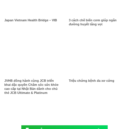
Japan Vietnam Health Bridge – VIB
3 cách chế biến cơm giúp ngăn
đường huyết tăng vọt
JVHB đồng hành cùng JCB triển
Triệu chứng bệnh đa xơ cứng
khai đặc quyền Chăm sóc sức khỏe
cao cấp tại Nhật Bản dành cho chủ
thẻ JCB Ultimate & Platinum