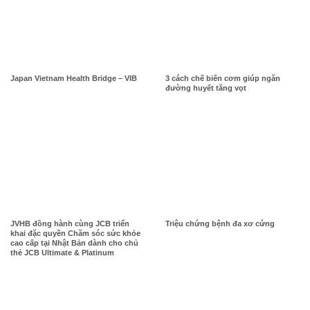
Japan Vietnam Health Bridge – VIB
3 cách chế biến cơm giúp ngăn
đường huyết tăng vọt
JVHB đồng hành cùng JCB triển
Triệu chứng bệnh đa xơ cứng
khai đặc quyền Chăm sóc sức khỏe
cao cấp tại Nhật Bản dành cho chủ
thẻ JCB Ultimate & Platinum