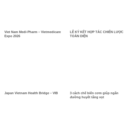
Viet Nam Medi-Pharm – Vietmedicare
LỄ KÝ KẾT HỢP TÁC CHIẾN LƯỢC
Expo 2026
TOÀN DIỆN
Japan Vietnam Health Bridge – VIB
3 cách chế biến cơm giúp ngăn
đường huyết tăng vọt