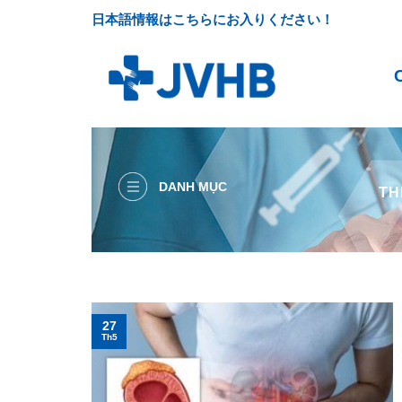
Skip
日本語情報はこちらにお入りください！
to
content
DANH MỤC
TH
27
Th5