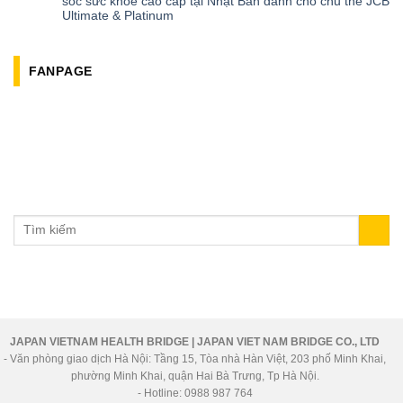
sóc sức khỏe cao cấp tại Nhật Bản dành cho chủ thẻ JCB
Ultimate & Platinum
FANPAGE
JAPAN VIETNAM HEALTH BRIDGE | JAPAN VIET NAM BRIDGE CO., LTD
- Văn phòng giao dịch Hà Nội: Tầng 15, Tòa nhà Hàn Việt, 203 phố Minh Khai,
phường Minh Khai, quận Hai Bà Trưng, Tp Hà Nội.
- Hotline: 0988 987 764