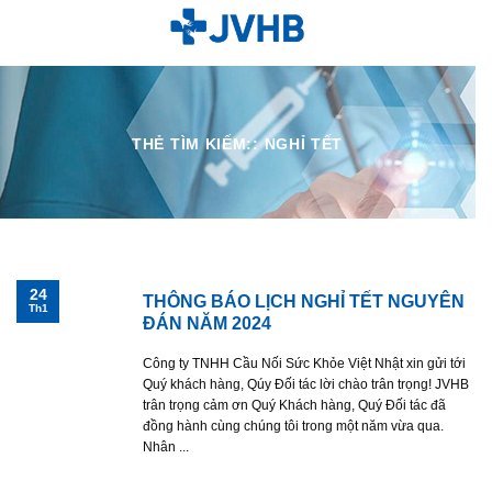
Skip
to
content
THẺ TÌM KIẾM::
NGHỈ TẾT
24
THÔNG BÁO LỊCH NGHỈ TẾT NGUYÊN
Th1
ĐÁN NĂM 2024
Công ty TNHH Cầu Nối Sức Khỏe Việt Nhật xin gửi tới
Quý khách hàng, Qúy Đối tác lời chào trân trọng! JVHB
trân trọng cảm ơn Quý Khách hàng, Quý Đối tác đã
đồng hành cùng chúng tôi trong một năm vừa qua.
Nhân ...