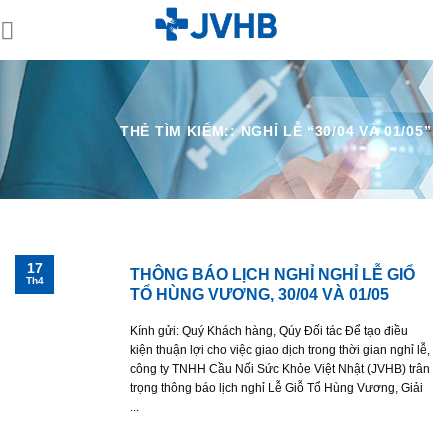
Skip
to
content
THẺ TÌM KIẾM::
NGHỈ LỄ “30/04 VÀ 01/05”
17
THÔNG BÁO LỊCH NGHỈ NGHỈ LỄ GIỔ
Th4
TỔ HÙNG VƯƠNG, 30/04 VÀ 01/05
Kính gửi: Quý Khách hàng, Qúy Đối tác Để tạo điều
kiện thuận lợi cho việc giao dịch trong thời gian nghỉ lễ,
công ty TNHH Cầu Nối Sức Khỏe Việt Nhật (JVHB) trân
trọng thông báo lịch nghỉ Lễ Giỗ Tổ Hùng Vương, Giải
...