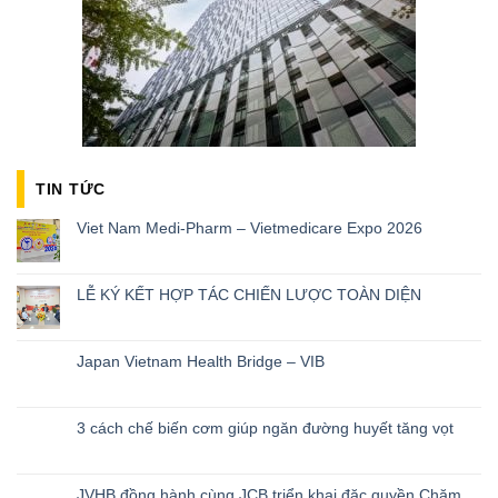
TIN TỨC
Viet Nam Medi-Pharm – Vietmedicare Expo 2026
LỄ KÝ KẾT HỢP TÁC CHIẾN LƯỢC TOÀN DIỆN
Japan Vietnam Health Bridge – VIB
3 cách chế biến cơm giúp ngăn đường huyết tăng vọt
JVHB đồng hành cùng JCB triển khai đặc quyền Chăm