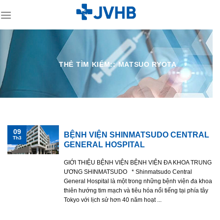
Skip
to
content
THẺ TÌM KIẾM::
MATSUO RYOTA
09
BỆNH VIỆN SHINMATSUDO CENTRAL
Th3
GENERAL HOSPITAL
GIỚI THIỆU BỆNH VIỆN BỆNH VIỆN ĐA KHOA TRUNG
ƯƠNG SHINMATSUDO * Shinmatsudo Central
General Hospital là một trong những bệnh viện đa khoa
thiên hướng tim mạch và tiêu hóa nổi tiếng tại phía tây
Tokyo với lịch sử hơn 40 năm hoạt ...