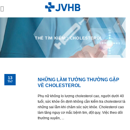
Skip
to
content
THẺ TÌM KIẾM::
CHOLESTEROL
13
NHỮNG LẦM TƯỞNG THƯỜNG GẶP
Th7
VỀ CHOLESTEROL
Phụ nữ không lo lượng cholesterol cao, người dưới 40
tuổi, sức khỏe ổn định không cần kiểm tra cholesterol là
những sai lầm khi chăm sóc sức khỏe. Cholesterol cao
làm tăng nguy cơ mắc bệnh tim, đột quỵ. Việc theo dõi
thường xuyên, ...