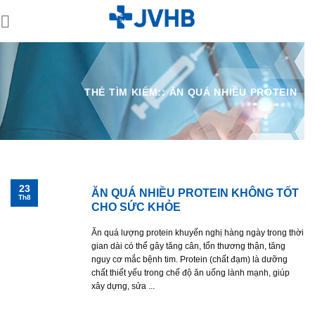
Skip
to
content
THẺ TÌM KIẾM::
ĂN QUÁ NHIỀU PROTEIN
23
ĂN QUÁ NHIỀU PROTEIN KHÔNG TỐT
Th8
CHO SỨC KHỎE
Ăn quá lượng protein khuyến nghị hàng ngày trong thời
gian dài có thể gây tăng cân, tổn thương thận, tăng
nguy cơ mắc bệnh tim. Protein (chất đạm) là dưỡng
chất thiết yếu trong chế độ ăn uống lành mạnh, giúp
xây dựng, sửa ...